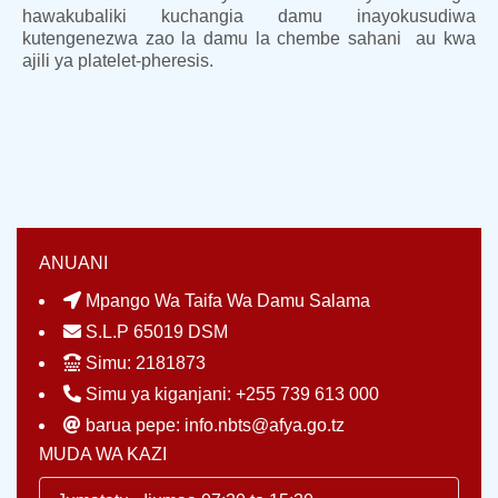
hawakubaliki kuchangia damu inayokusudiwa
kutengenezwa zao la damu la chembe sahani au kwa
ajili ya platelet-pheresis.
ANUANI
Mpango Wa Taifa Wa Damu Salama
S.L.P 65019 DSM
Simu: 2181873
Simu ya kiganjani: +255 739 613 000
barua pepe: info.nbts@afya.go.tz
MUDA WA KAZI