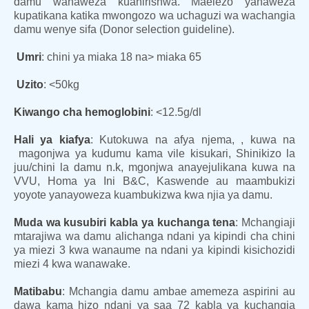
damu wanaweza kuahirishwa. Maelezo yanaweza
kupatikana katika mwongozo wa uchaguzi wa wachangia
damu wenye sifa (Donor selection guideline).
Umri
: chini ya miaka 18 na> miaka 65
Uzito
: <50kg
Kiwango cha hemoglobini
: <12.5g/dl
Hali ya kiafya
: Kutokuwa na afya njema, , kuwa na
magonjwa ya kudumu kama vile kisukari, Shinikizo la
juu/chini la damu n.k, mgonjwa anayejulikana kuwa na
VVU, Homa ya Ini B&C, Kaswende au maambukizi
yoyote yanayoweza kuambukizwa kwa njia ya damu.
Muda wa kusubiri kabla ya kuchanga tena
: Mchangiaji
mtarajiwa wa damu alichanga ndani ya kipindi cha chini
ya miezi 3 kwa wanaume na ndani ya kipindi kisichozidi
miezi 4 kwa wanawake.
Matibabu
: Mchangia damu ambae amemeza aspirini au
dawa kama hizo ndani ya saa 72 kabla ya kuchangia