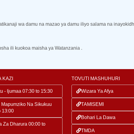
atikanaji wa damu na mazao ya damu iliyo salama na inayokidhi 
sha ili kuokoa maisha ya Watanzania .
 KAZI
TOVUTI MASHUHURI
u - Ijumaa 07:30 to 15:30
Wizara Ya Afya
a Mapumziko Na Sikukuu
TAMISEMI
o 13:00
Bohari La Dawa
 Za Dharura 00:00 to
TMDA