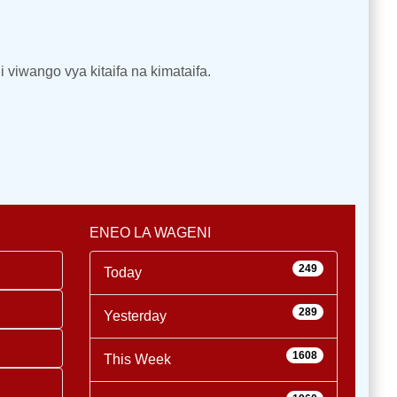
viwango vya kitaifa na kimataifa.
ENEO LA WAGENI
249
Today
289
Yesterday
1608
This Week