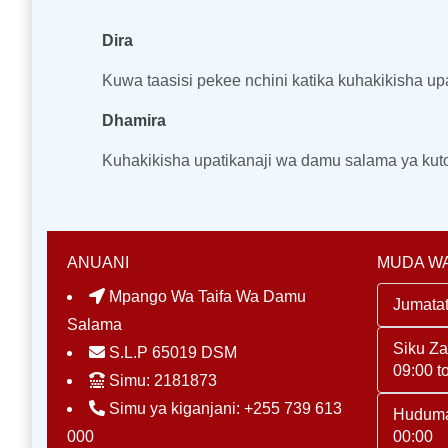
Dira
Kuwa taasisi pekee nchini katika kuhakikisha up
Dhamira
Kuhakikisha upatikanaji wa damu salama ya kuto
ANUANI
MUDA WA
Mpango Wa Taifa Wa Damu
Jumatat
Salama
Siku Z
S.L.P 65019 DSM
09:00 t
Simu: 2181873
Simu ya kiganjani: +255 739 613
Huduma
000
00:00