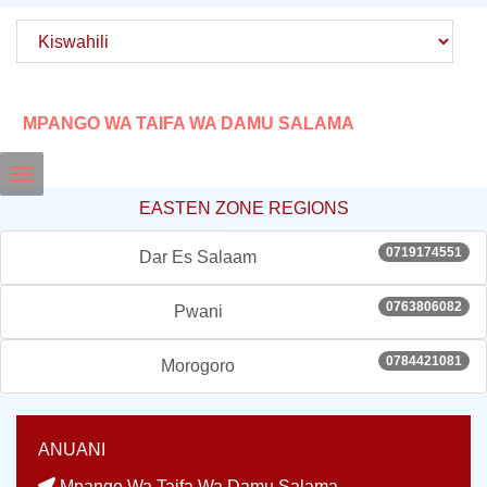
MPANGO WA TAIFA WA DAMU SALAMA
Toggle
EASTEN ZONE REGIONS
navigation
0719174551
Dar Es Salaam
0763806082
Pwani
0784421081
Morogoro
ANUANI
Mpango Wa Taifa Wa Damu Salama