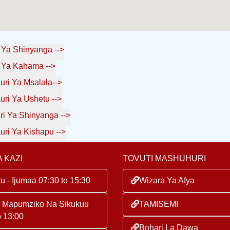
Ya Shinyanga -->
 Ya Kahama -->
ri Ya Msalala-->
ri Ya Ushetu -->
i Ya Shinyanga -->
Bonyeza Kuona Vituo Vya Kuchangia Damu Halmashauri Ya Kishapu -->
 KAZI
TOVUTI MASHUHURI
u - Ijumaa 07:30 to 15:30
Wizara Ya Afya
a Mapumziko Na Sikukuu
TAMISEMI
o 13:00
Bohari La Dawa