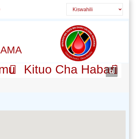
LAMA
amu
Kituo Cha Habari