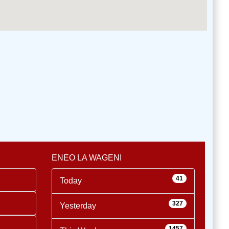
ENEO LA WAGENI
41
Today
327
Yesterday
1457