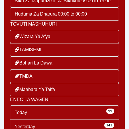
Siku Za Mapumziko Na Sikukuu 09:00 to 13:00
Huduma Za Dharura 00:00 to 00:00
TOVUTI MASHUHURI
Wizara Ya Afya
TAMISEMI
Bohari La Dawa
TMDA
Maabara Ya Taifa
ENEO LA WAGENI
99
Today
343
Yesterday