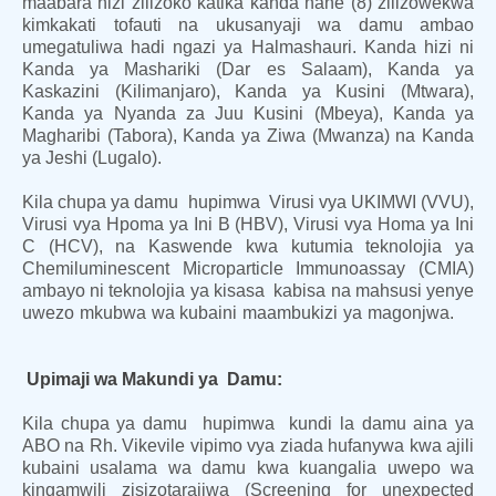
maabara hizi zilizoko katika kanda nane (8) zilizowekwa
kimkakati tofauti na ukusanyaji wa damu ambao
umegatuliwa hadi ngazi ya Halmashauri. Kanda hizi ni
Kanda ya Mashariki (Dar es Salaam), Kanda ya
Kaskazini (Kilimanjaro), Kanda ya Kusini (Mtwara),
Kanda ya Nyanda za Juu Kusini (Mbeya), Kanda ya
Magharibi (Tabora), Kanda ya Ziwa (Mwanza) na Kanda
ya Jeshi (Lugalo).
Kila chupa ya damu hupimwa Virusi vya UKIMWI (VVU),
Virusi vya Hpoma ya Ini B (HBV), Virusi vya Homa ya Ini
C (HCV), na Kaswende kwa kutumia teknolojia ya
Chemiluminescent Microparticle Immunoassay (CMIA)
ambayo ni teknolojia ya kisasa kabisa na mahsusi yenye
uwezo mkubwa wa kubaini maambukizi ya magonjwa.
Upimaji wa Makundi ya Damu:
Kila chupa ya damu hupimwa kundi la damu aina ya
ABO na Rh. Vikevile vipimo vya ziada hufanywa kwa ajili
kubaini usalama wa damu kwa kuangalia uwepo wa
kingamwili zisizotarajiwa (Screening for unexpected