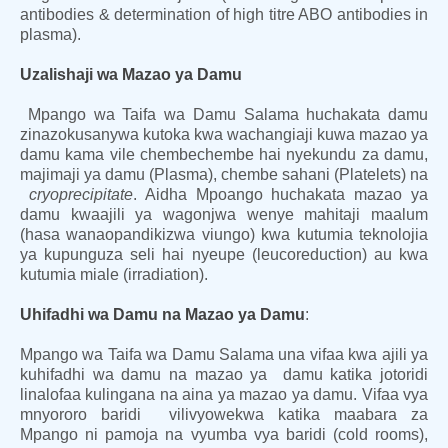
antibodies & determination of high titre ABO antibodies in
plasma).
Uzalishaji wa Mazao ya Damu
Mpango wa Taifa wa Damu Salama huchakata damu
zinazokusanywa kutoka kwa wachangiaji kuwa mazao ya
damu kama vile chembechembe hai nyekundu za damu,
majimaji ya damu (Plasma), chembe sahani (Platelets) na
cryoprecipitate
. Aidha Mpoango huchakata mazao ya
damu kwaajili ya wagonjwa wenye mahitaji maalum
(hasa wanaopandikizwa viungo) kwa kutumia teknolojia
ya kupunguza seli hai nyeupe (leucoreduction) au kwa
kutumia miale (irradiation).
Uhifadhi wa Damu na Mazao ya Damu
:
Mpango wa Taifa wa Damu Salama una vifaa kwa ajili ya
kuhifadhi wa damu na mazao ya damu katika jotoridi
linalofaa kulingana na aina ya mazao ya damu. Vifaa vya
mnyororo baridi vilivyowekwa katika maabara za
Mpango ni pamoja na vyumba vya baridi (cold rooms),