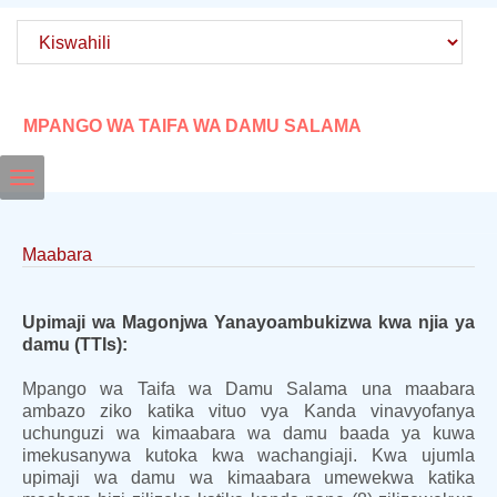
MPANGO WA TAIFA WA DAMU SALAMA
Toggle
navigation
Maabara
Upimaji wa Magonjwa Yanayoambukizwa kwa njia ya
damu (TTIs):
Mpango wa Taifa wa Damu Salama una maabara
ambazo ziko katika vituo vya Kanda vinavyofanya
uchunguzi wa kimaabara wa damu baada ya kuwa
imekusanywa kutoka kwa wachangiaji. Kwa ujumla
upimaji wa damu wa kimaabara umewekwa katika