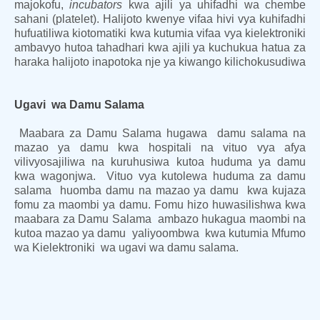
majokofu,
incubators
kwa ajili ya uhifadhi wa chembe
sahani (platelet). Halijoto kwenye vifaa hivi vya kuhifadhi
hufuatiliwa kiotomatiki kwa kutumia vifaa vya kielektroniki
ambavyo hutoa tahadhari kwa ajili ya kuchukua hatua za
haraka halijoto inapotoka nje ya kiwango kilichokusudiwa
Ugavi wa Damu Salama
Maabara za Damu Salama hugawa damu salama na
mazao ya damu kwa hospitali na vituo vya afya
vilivyosajiliwa na kuruhusiwa kutoa huduma ya damu
kwa wagonjwa. Vituo vya kutolewa huduma za damu
salama huomba damu na mazao ya damu kwa kujaza
fomu za maombi ya damu. Fomu hizo huwasilishwa kwa
maabara za Damu Salama ambazo hukagua maombi na
kutoa mazao ya damu yaliyoombwa kwa kutumia Mfumo
wa Kielektroniki wa ugavi wa damu salama.