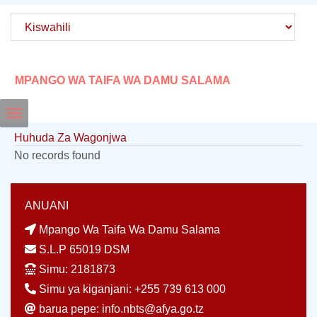
MPANGO WA TAIFA WA DAMU SALAMA
Toggle
Huhuda Za Wagonjwa
navigation
No records found
ANUANI
Mpango Wa Taifa Wa Damu Salama
S.L.P 65019 DSM
Simu: 2181873
Simu ya kiganjani: +255 739 613 000
barua pepe: info.nbts@afya.go.tz