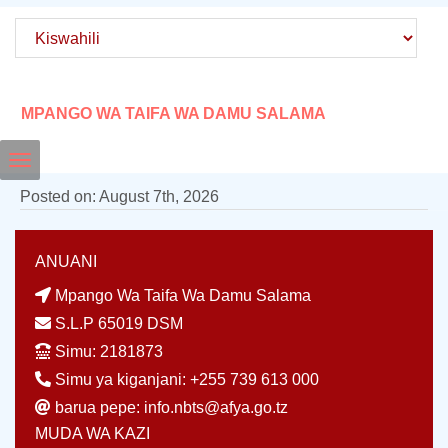
MPANGO WA TAIFA WA DAMU SALAMA
Toggle
Posted on: August 7th, 2026
navigation
Record not found
ANUANI
Mpango Wa Taifa Wa Damu Salama
S.L.P 65019 DSM
Simu: 2181873
Simu ya kiganjani: +255 739 613 000
barua pepe: info.nbts@afya.go.tz
MUDA WA KAZI