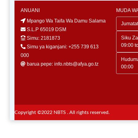
ANUANI
MUDA WA
Mpango Wa Taifa Wa Damu Salama
Jumatat
S.L.P 65019 DSM
Siku Z
Simu: 2181873
09:00 t
Simu ya kiganjani: +255 739 613
000
Huduma
barua pepe: info.nbts@afya.go.tz
00:00
Copyright ©2022 NBTS . All rights reserved.