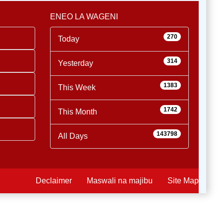
ENEO LA WAGENI
270
Today
314
Yesterday
1383
This Week
1742
This Month
143798
All Days
Declaimer
Maswali na majibu
Site Map