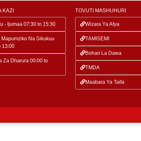
 KAZI
TOVUTI MASHUHURI
u - Ijumaa 07:30 to 15:30
Wizara Ya Afya
a Mapumziko Na Sikukuu
TAMISEMI
o 13:00
Bohari La Dawa
 Za Dharura 00:00 to
TMDA
Maabara Ya Taifa