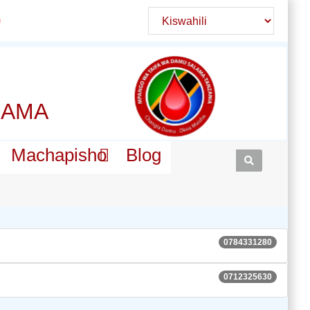
LAMA
Machapisho
Blog
0784331280
0712325630